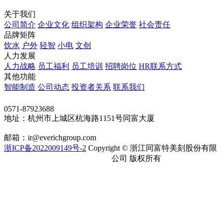
关于我们
公司简介
企业文化
组织架构
企业荣誉
社会责任
品牌矩阵
饮水
户外
轻智
小电
文创
人力发展
人力战略
员工福利
员工培训
招聘岗位
HR联系方式
其他功能
智能制造
公司动态
投资者关系
联系我们
联系我们
0571-87923688
地址：杭州市上城区杭海路1151号同富大厦
邮箱：ir@everichgroup.com
浙ICP备2022009149号-2
Copyright © 浙江同富特美刻股份有限
浙公网安备 33010202002263号
公司 版权所有