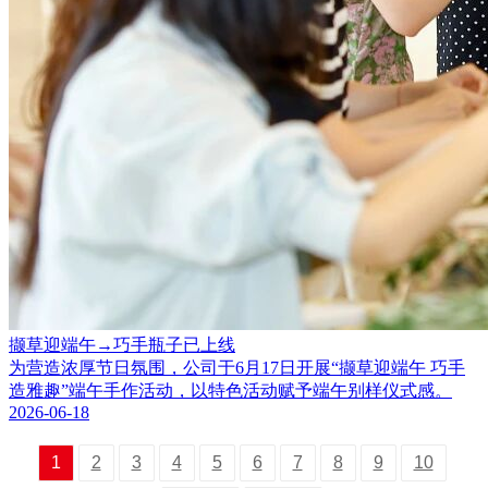
撷草迎端午→巧手瓶子已上线
为营造浓厚节日氛围，公司于6月17日开展“撷草迎端午 巧手
造雅趣”端午手作活动，以特色活动赋予端午别样仪式感。
2026-06-18
1
2
3
4
5
6
7
8
9
10