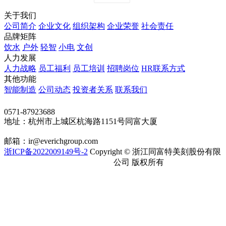
关于我们
公司简介
企业文化
组织架构
企业荣誉
社会责任
品牌矩阵
饮水
户外
轻智
小电
文创
人力发展
人力战略
员工福利
员工培训
招聘岗位
HR联系方式
其他功能
智能制造
公司动态
投资者关系
联系我们
联系我们
0571-87923688
地址：杭州市上城区杭海路1151号同富大厦
邮箱：ir@everichgroup.com
浙ICP备2022009149号-2
Copyright © 浙江同富特美刻股份有限
浙公网安备 33010202002263号
公司 版权所有